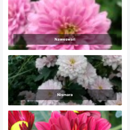
Naweswari
Nismara