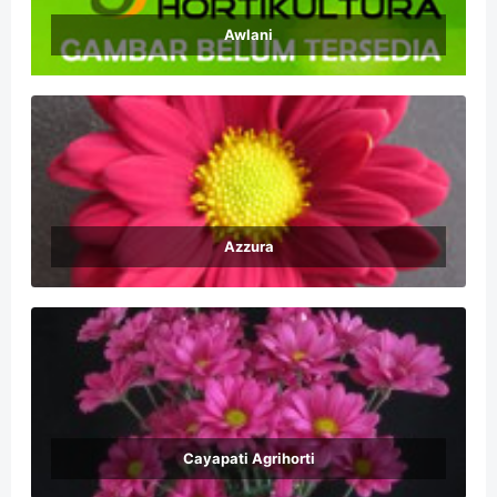
Awlani
Azzura
Cayapati Agrihorti