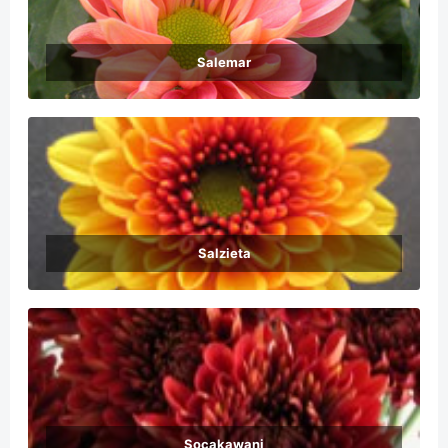
Salemar
Salzieta
Socakawani