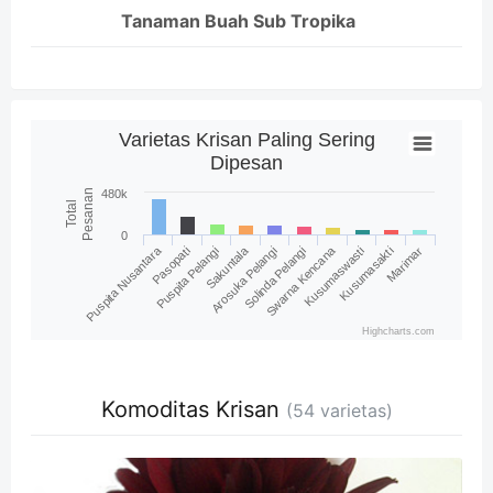
Tanaman Buah Sub Tropika
Varietas Krisan Paling Sering
Dipesan
Pesanan
480k
Total
0
Swarna Kencana
Sakuntala
Puspita Nusantara
Arosuka Pelangi
Marimar
Pasopati
Kusumasakti
Solinda Pelangi
Puspita Pelangi
Kusumaswasti
Highcharts.com
Komoditas Krisan
(54 varietas)