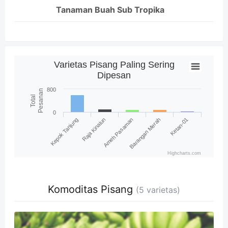
Tanaman Buah Sub Tropika
Varietas Pisang Paling Sering
Dipesan
800
Pesanan
Total
0
Kepok Tanjung
Raja Kinalun
Ameh Pasaman
Barangan Merah
Ketan-01
Highcharts.com
Komoditas Pisang
(5 varietas)