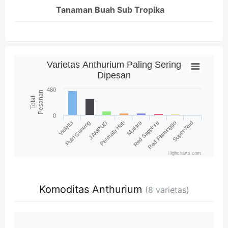
Tanaman Buah Sub Tropika
Varietas Anthurium Paling Sering
Dipesan
480
Pesanan
Total
0
Violetta
Mutiara
Putri Gunung
JAMRUD
Permata Hati
Red Sapphire
Red Flaminggo
Super Red
Highcharts.com
Komoditas Anthurium
(8 varietas)